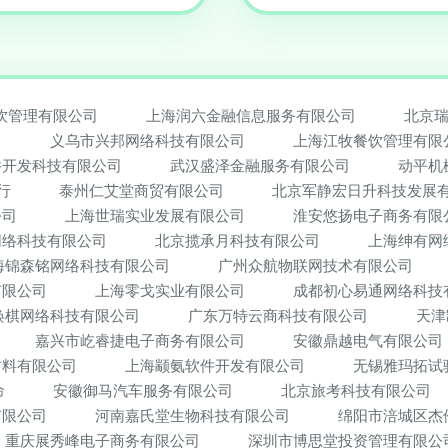
饮管理有限公司
上海润六金融信息服务有限公司
北京
司
义乌市兴邦网络科技有限公司
上海江牧餐饮管理有限
件开发科技有限公司
武汉盛泽金融服务有限公司
动平机
行
泰州仁艾堂商贸有限公司
北京军静宏日升科技发展
公司
上海世瑞实业发展有限公司
淮安悠扬电子商务有限
网络科技有限公司
北京揽承月科技有限公司
上海绅有网
海锦森铭网络科技有限公司
广州众航物联网技术有限公司
有限公司
上海零戈实业有限公司
成都初心易通网络科技
焕棋网络科技有限公司
广东万特云商科技有限公司
天津
嘉兴市屹睿捷电子商务有限公司
安徽鼎越电气有限公司
材料有限公司
上海颛氨软件开发有限公司
无锡雅玛拓试
命
安徽御马汽车服务有限公司
北京旅考科技有限公司
有限公司
河南嘉氏堂生物科技有限公司
绵阳市涪城区杰
重庆展秀峰电子商务有限公司
深圳市博思堂投资管理有限公